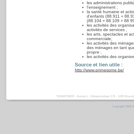
les administrations publiq
l'enseignement ;
la santé humaine et actio
d’enfants (88.911 + 88.9
(88.104 + 88.109 + 88 9
les activités des organis
activités de services ;
les arts, spectacles et act
commerciale;
les activités des ménages
des ménages en tant que
propre ;
les activités des organism
Source et lien utile :
http://www.primespme.be/
TEAMPOWER - Avenue L. Gribaumontlaan 179 - 1200 Brussels -
Copyright 2005