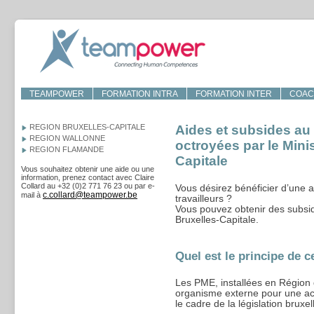
TEAMPOWER
FORMATION INTRA
FORMATION INTER
COAC
REGION BRUXELLES-CAPITALE
Aides et subsides au
REGION WALLONNE
octroyées par le Mini
REGION FLAMANDE
Capitale
Vous souhaitez obtenir une aide ou une
information, prenez contact avec Claire
Collard au +32 (0)2 771 76 23 ou par e-
Vous désirez bénéficier d’une a
c.collard@teampower.be
mail à
travailleurs ?
Vous pouvez obtenir des subsid
Bruxelles-Capitale.
Quel est le principe de c
Les PME, installées en Région 
organisme externe pour une act
le cadre de la législation bruxe