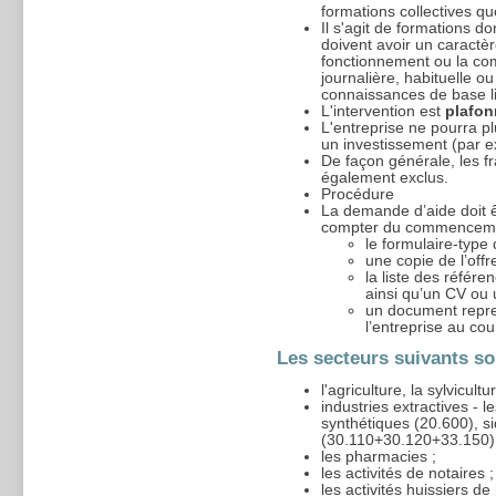
formations collectives q
Il s'agit de formations d
doivent avoir un caractèr
fonctionnement ou la com
journalière, habituelle o
connaissances de base lié
L'intervention est
plafon
L'entreprise ne pourra plu
un investissement (par e
De façon générale, les f
également exclus.
Procédure
La demande d’aide doit êt
compter du commencement
le formulaire-type
une copie de l’offre
la liste des référ
ainsi qu’un CV ou 
un document repre
l’entreprise au cou
Les secteurs suivants so
l'agriculture, la sylvicultu
industries extractives - l
synthétiques (20.600), si
(30.110+30.120+33.150) d
les pharmacies ;
les activités de notaires ;
les activités huissiers de 