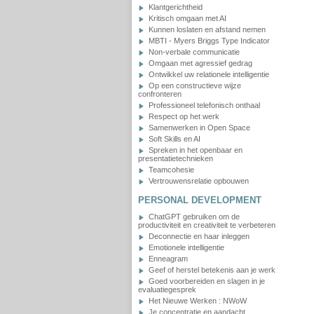
Klantgerichtheid
Kritisch omgaan met AI
Kunnen loslaten en afstand nemen
MBTI - Myers Briggs Type Indicator
Non-verbale communicatie
Omgaan met agressief gedrag
Ontwikkel uw relationele intelligentie
Op een constructieve wijze
confronteren
Professioneel telefonisch onthaal
Respect op het werk
Samenwerken in Open Space
Soft Skills en AI
Spreken in het openbaar en
presentatietechnieken
Teamcohesie
Vertrouwensrelatie opbouwen
PERSONAL DEVELOPMENT
ChatGPT gebruiken om de
productiviteit en creativiteit te verbeteren
Deconnectie en haar inleggen
Emotionele intelligentie
Enneagram
Geef of herstel betekenis aan je werk
Goed voorbereiden en slagen in je
evaluatiegesprek
Het Nieuwe Werken : NWoW
Je concentratie en aandacht