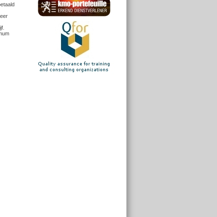
betaald
meer
f.
imum