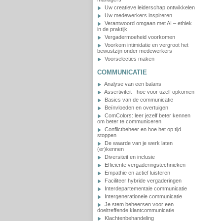
Uw creatieve leiderschap ontwikkelen
Uw medewerkers inspireren
Verantwoord omgaan met AI – ethiek
in de praktijk
Vergadermoeheid voorkomen
Voorkom intimidatie en vergroot het
bewustzijn onder medewerkers
Voorselecties maken
COMMUNICATIE
Analyse van een balans
Assertiviteit - hoe voor uzelf opkomen
Basics van de communicatie
Beïnvloeden en overtuigen
ComColors: leer jezelf beter kennen
om beter te communiceren
Conflictbeheer en hoe het op tijd
stoppen
De waarde van je werk laten
(er)kennen
Diversiteit en inclusie
Efficiënte vergaderingstechnieken
Empathie en actief luisteren
Faciliteer hybride vergaderingen
Interdepartementale communicatie
Intergenerationele communicatie
Je stem beheersen voor een
doeltreffende klantcommunicatie
Klachtenbehandeling