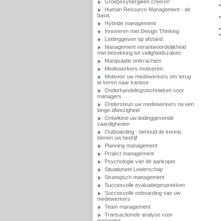
Groepssynergieën creeren
Human Resource Management - de
basis
Hybride management
Innoveren met Design Thinking
Leidinggeven op afstand
Management verantwoordelijkheid
met betrekking tot veiligheidszaken
Manipulatie ontkrachten
Medewerkers motiveren
Motiveer uw medewerkers om terug
te keren naar kantoor
Onderhandelingstechnieken voor
managers
Ondersteun uw medewerkers na een
lange afwezigheid
Ontwikkel uw leidinggevende
vaardigheden
Outboarding - behoud de kennis
binnen uw bedrijf
Planning management
Project management
Psychologie van de aankoper
Situationeel Leiderschap
Strategisch management
Succesvolle evaluatiegesprekken
Succesvolle onboarding van uw
medewerkers
Team management
Transactionele analyse voor
managers