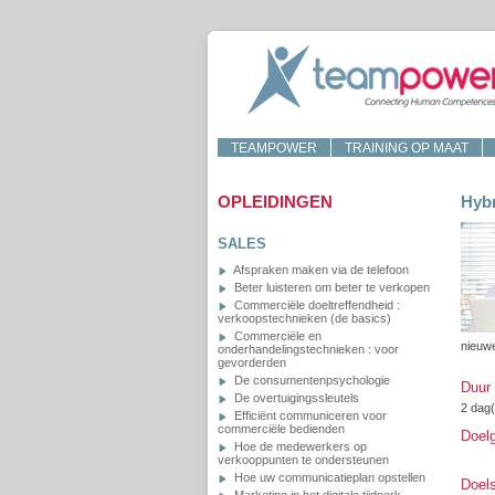
TEAMPOWER
TRAINING OP MAAT
OPLEIDINGEN
Hyb
SALES
Afspraken maken via de telefoon
Beter luisteren om beter te verkopen
Commerciële doeltreffendheid :
verkoopstechnieken (de basics)
Commerciële en
nieuwe
onderhandelingstechnieken : voor
gevorderden
De consumentenpsychologie
Duur
De overtuigingssleutels
2 dag
Efficiënt communiceren voor
commerciële bedienden
Doel
Hoe de medewerkers op
verkooppunten te ondersteunen
Hoe uw communicatieplan opstellen
Doels