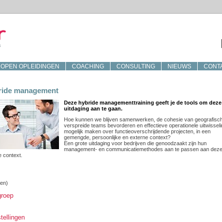
OPEN OPLEIDINGEN
COACHING
CONSULTING
NIEUWS
CONT
ride management
Deze hybride managementtraining geeft je de tools om deze
uitdaging aan te gaan.
Hoe kunnen we blijven samenwerken, de cohesie van geografisc
verspreide teams bevorderen en effectieve operationele uitwissel
mogelijk maken over functieoverschrijdende projecten, in een
gemengde, persoonlijke en externe context?
Een grote uitdaging voor bedrijven die genoodzaakt zijn hun
management- en communicatiemethodes aan te passen aan dez
 context.
(en)
groep
tellingen