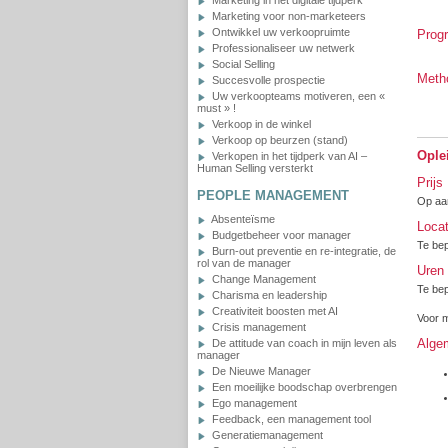
Marketing in het digitale tijdperk
Marketing voor non-marketeers
Ontwikkel uw verkoopruimte
Prog
Professionaliseer uw netwerk
Social Selling
Meth
Succesvolle prospectie
Uw verkoopteams motiveren, een «
must » !
Verkoop in de winkel
Verkoop op beurzen (stand)
Ople
Verkopen in het tijdperk van AI –
Human Selling versterkt
Prijs
PEOPLE MANAGEMENT
Op aa
Absenteïsme
Locat
Budgetbeheer voor manager
Te bep
Burn-out preventie en re-integratie, de
rol van de manager
Uren
Change Management
Te bep
Charisma en leadership
Creativiteit boosten met AI
Voor m
Crisis management
Alge
De attitude van coach in mijn leven als
manager
De Nieuwe Manager
Een moeilijke boodschap overbrengen
Ego management
Feedback, een management tool
Generatiemanagement