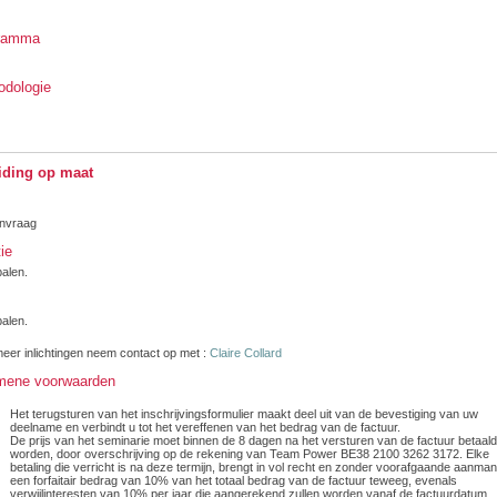
ramma
odologie
iding op maat
nvraag
ie
alen.
alen.
eer inlichtingen neem contact op met :
Claire Collard
mene voorwaarden
Het terugsturen van het inschrijvingsformulier maakt deel uit van de bevestiging van uw
deelname en verbindt u tot het vereffenen van het bedrag van de factuur.
De prijs van het seminarie moet binnen de 8 dagen na het versturen van de factuur betaald
worden, door overschrijving op de rekening van Team Power BE38 2100 3262 3172. Elke
betaling die verricht is na deze termijn, brengt in vol recht en zonder voorafgaande aanman
een forfaitair bedrag van 10% van het totaal bedrag van de factuur teweeg, evenals
verwijlinteresten van 10% per jaar die aangerekend zullen worden vanaf de factuurdatum.