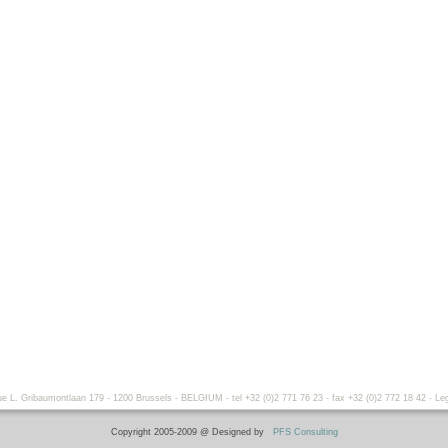
. Gribaumontlaan 179 - 1200 Brussels - BELGIUM - tel +32 (0)2 771 76 23 - fax +32 (0)2 772 18 42 -
Leg
Copyright 2005-2009 @ Designed by
PFS Consulting