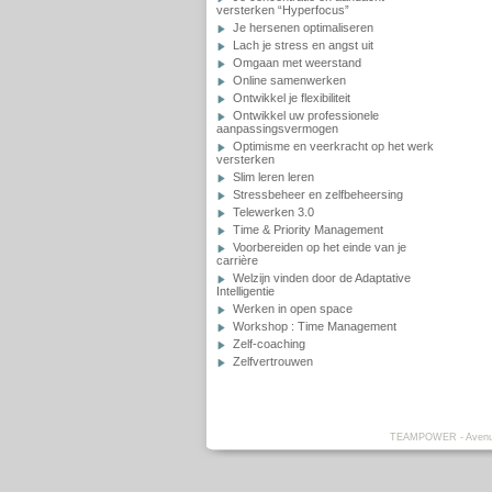
versterken “Hyperfocus”
Je hersenen optimaliseren
Lach je stress en angst uit
Omgaan met weerstand
Online samenwerken
Ontwikkel je flexibiliteit
Ontwikkel uw professionele
aanpassingsvermogen
Optimisme en veerkracht op het werk
versterken
Slim leren leren
Stressbeheer en zelfbeheersing
Telewerken 3.0
Time & Priority Management
Voorbereiden op het einde van je
carrière
Welzijn vinden door de Adaptative
Intelligentie
Werken in open space
Workshop : Time Management
Zelf-coaching
Zelfvertrouwen
TEAMPOWER - Avenue L