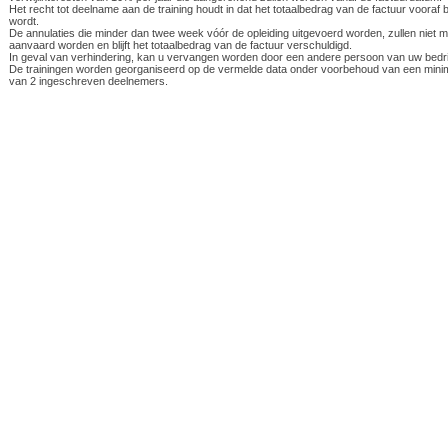
Het recht tot deelname aan de training houdt in dat het totaalbedrag van de factuur vooraf 
wordt.
De annulaties die minder dan twee week vóór de opleiding uitgevoerd worden, zullen niet 
aanvaard worden en blijft het totaalbedrag van de factuur verschuldigd.
In geval van verhindering, kan u vervangen worden door een andere persoon van uw bedrij
De trainingen worden georganiseerd op de vermelde data onder voorbehoud van een min
van 2 ingeschreven deelnemers.