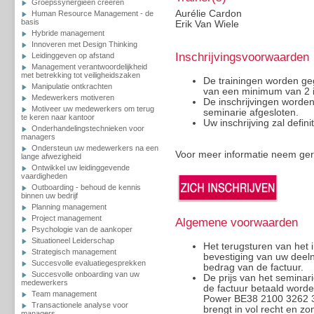
Groepssynergieën creeren
Aurélie Cardon
Human Resource Management - de
basis
Erik Van Wiele
Hybride management
Innoveren met Design Thinking
Inschrijvingsvoorwaarden
Leidinggeven op afstand
Management verantwoordelijkheid
met betrekking tot veiligheidszaken
De trainingen worden g
Manipulatie ontkrachten
van een minimum van 2 
Medewerkers motiveren
De inschrijvingen worde
Motiveer uw medewerkers om terug
seminarie afgesloten.
te keren naar kantoor
Uw inschrijving zal defini
Onderhandelingstechnieken voor
managers
Ondersteun uw medewerkers na een
Voor meer informatie neem ge
lange afwezigheid
Ontwikkel uw leidinggevende
vaardigheden
Outboarding - behoud de kennis
binnen uw bedrijf
Planning management
Project management
Algemene voorwaarden
Psychologie van de aankoper
Situationeel Leiderschap
Het terugsturen van het i
Strategisch management
bevestiging van uw deeln
Succesvolle evaluatiegesprekken
bedrag van de factuur.
Succesvolle onboarding van uw
De prijs van het seminar
medewerkers
de factuur betaald worde
Team management
Power BE38 2100 3262 317
Transactionele analyse voor
brengt in vol recht en z
managers