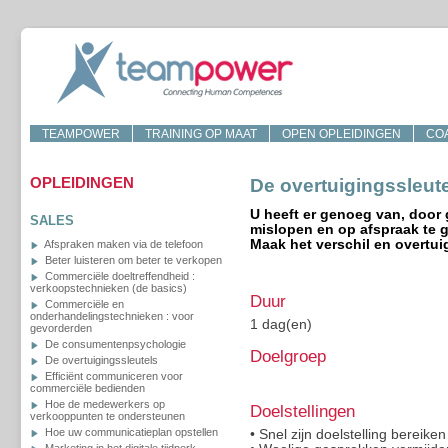
TEAMPOWER
TRAINING OP MAAT
OPEN OPLEIDINGEN
CO
OPLEIDINGEN
De overtuigingssleut
U heeft er genoeg van, door 
SALES
mislopen en op afspraak te g
Maak het verschil en overtui
Afspraken maken via de telefoon
Beter luisteren om beter te verkopen
Commerciële doeltreffendheid :
verkoopstechnieken (de basics)
Duur
Commerciële en
onderhandelingstechnieken : voor
1 dag(en)
gevorderden
De consumentenpsychologie
Doelgroep
De overtuigingssleutels
Efficiënt communiceren voor
commerciële bedienden
Hoe de medewerkers op
Doelstellingen
verkooppunten te ondersteunen
Hoe uw communicatieplan opstellen
• Snel zijn doelstelling bereike