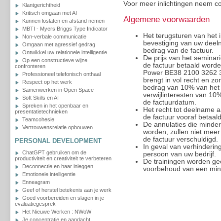
Voor meer inlichtingen neem c
Klantgerichtheid
Kritisch omgaan met AI
Algemene voorwaarden
Kunnen loslaten en afstand nemen
MBTI - Myers Briggs Type Indicator
Het terugsturen van het i
Non-verbale communicatie
bevestiging van uw deeln
Omgaan met agressief gedrag
bedrag van de factuur.
Ontwikkel uw relationele intelligentie
De prijs van het seminar
Op een constructieve wijze
de factuur betaald worde
confronteren
Power BE38 2100 3262 317
Professioneel telefonisch onthaal
brengt in vol recht en z
Respect op het werk
bedrag van 10% van het 
Samenwerken in Open Space
verwijlinteresten van 10
Soft Skills en AI
de factuurdatum.
Spreken in het openbaar en
Het recht tot deelname a
presentatietechnieken
de factuur vooraf betaald
Teamcohesie
De annulaties die minder
Vertrouwensrelatie opbouwen
worden, zullen niet meer
de factuur verschuldigd.
PERSONAL DEVELOPMENT
In geval van verhinderi
ChatGPT gebruiken om de
persoon van uw bedrijf.
productiviteit en creativiteit te verbeteren
De trainingen worden ge
Deconnectie en haar inleggen
voorbehoud van een min
Emotionele intelligentie
Enneagram
Geef of herstel betekenis aan je werk
Goed voorbereiden en slagen in je
evaluatiegesprek
Het Nieuwe Werken : NWoW
Je concentratie en aandacht