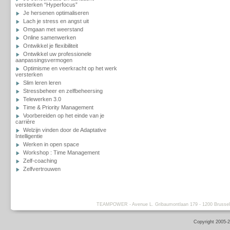
versterken “Hyperfocus”
Je hersenen optimaliseren
Lach je stress en angst uit
Omgaan met weerstand
Online samenwerken
Ontwikkel je flexibiliteit
Ontwikkel uw professionele
aanpassingsvermogen
Optimisme en veerkracht op het werk
versterken
Slim leren leren
Stressbeheer en zelfbeheersing
Telewerken 3.0
Time & Priority Management
Voorbereiden op het einde van je
carrière
Welzijn vinden door de Adaptative
Intelligentie
Werken in open space
Workshop : Time Management
Zelf-coaching
Zelfvertrouwen
TEAMPOWER - Avenue L. Gribaumontlaan 179 - 1200 Brussels -
Copyright 2005