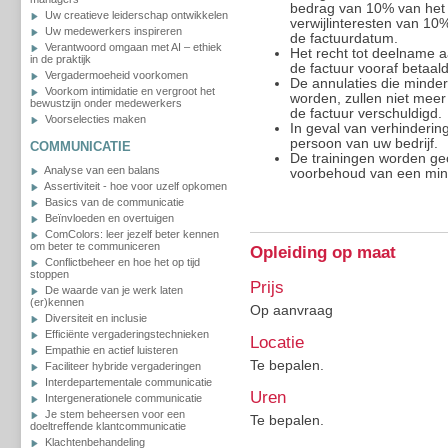
bedrag van 10% van het 
Uw creatieve leiderschap ontwikkelen
verwijlinteresten van 10
Uw medewerkers inspireren
de factuurdatum.
Verantwoord omgaan met AI – ethiek
Het recht tot deelname a
in de praktijk
de factuur vooraf betaald
Vergadermoeheid voorkomen
De annulaties die minder
Voorkom intimidatie en vergroot het
worden, zullen niet meer
bewustzijn onder medewerkers
de factuur verschuldigd.
Voorselecties maken
In geval van verhinderi
persoon van uw bedrijf.
COMMUNICATIE
De trainingen worden ge
Analyse van een balans
voorbehoud van een min
Assertiviteit - hoe voor uzelf opkomen
Basics van de communicatie
Beïnvloeden en overtuigen
ComColors: leer jezelf beter kennen
om beter te communiceren
Opleiding op maat
Conflictbeheer en hoe het op tijd
stoppen
Prijs
De waarde van je werk laten
(er)kennen
Op aanvraag
Diversiteit en inclusie
Efficiënte vergaderingstechnieken
Locatie
Empathie en actief luisteren
Te bepalen.
Faciliteer hybride vergaderingen
Interdepartementale communicatie
Uren
Intergenerationele communicatie
Je stem beheersen voor een
Te bepalen.
doeltreffende klantcommunicatie
Klachtenbehandeling