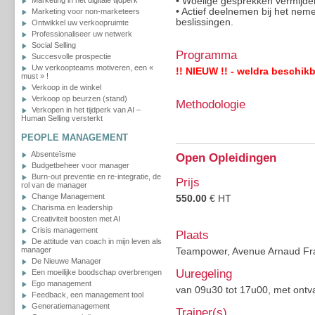
Marketing in het digitale tijdperk
• Woelige gesprekken vermijden,
• Actief deelnemen bij het neme
Marketing voor non-marketeers
beslissingen.
Ontwikkel uw verkoopruimte
Professionaliseer uw netwerk
Social Selling
Programma
Succesvolle prospectie
Uw verkoopteams motiveren, een «
!! NIEUW !! - weldra beschik
must » !
Verkoop in de winkel
Verkoop op beurzen (stand)
Methodologie
Verkopen in het tijdperk van AI –
Human Selling versterkt
PEOPLE MANAGEMENT
Absenteïsme
Open Opleidingen
Budgetbeheer voor manager
Burn-out preventie en re-integratie, de
Prijs
rol van de manager
Change Management
550.00
€ HT
Charisma en leadership
Creativiteit boosten met AI
Crisis management
Plaats
De attitude van coach in mijn leven als
manager
Teampower, Avenue Arnaud Frai
De Nieuwe Manager
Uuregeling
Een moeilijke boodschap overbrengen
Ego management
van 09u30 tot 17u00, met ontv
Feedback, een management tool
Generatiemanagement
Trainer(s)