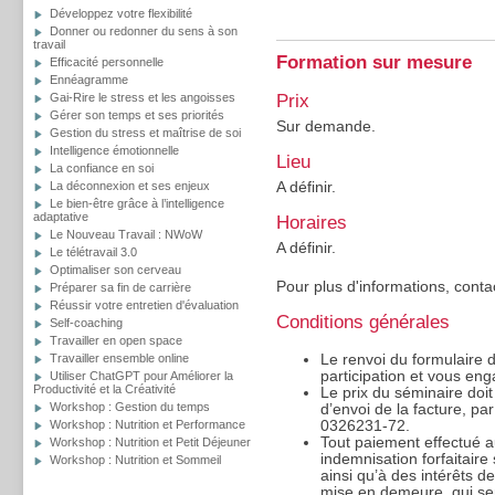
Développez votre flexibilité
Donner ou redonner du sens à son
travail
Formation sur mesure
Efficacité personnelle
Ennéagramme
Prix
Gai-Rire le stress et les angoisses
Gérer son temps et ses priorités
Sur demande.
Gestion du stress et maîtrise de soi
Intelligence émotionnelle
Lieu
La confiance en soi
A définir.
La déconnexion et ses enjeux
Le bien-être grâce à l’intelligence
adaptative
Horaires
Le Nouveau Travail : NWoW
A définir.
Le télétravail 3.0
Optimaliser son cerveau
Pour plus d'informations, conta
Préparer sa fin de carrière
Réussir votre entretien d'évaluation
Conditions générales
Self-coaching
Travailler en open space
Le renvoi du formulaire d’
Travailler ensemble online
participation et vous eng
Utiliser ChatGPT pour Améliorer la
Productivité et la Créativité
Le prix du séminaire doit
Workshop : Gestion du temps
d’envoi de la facture, p
0326231-72.
Workshop : Nutrition et Performance
Tout paiement effectué a
Workshop : Nutrition et Petit Déjeuner
indemnisation forfaitaire
Workshop : Nutrition et Sommeil
ainsi qu’à des intérêts d
mise en demeure, qui sero