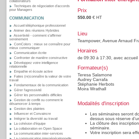
collaborateurs
Techniques de négociation d’accords
Prix
pour Managers
550.00
€ HT
COMMUNICATION
Accueil téléphonique professionnel
Animer des réunions Hybrides
Lieu
Assertivité - comment s'affirmer
sereinement
Teampower, Avenue Arnaud Frai
ComColors : mieux se connaître pour
mieux communiquer
Horaires
Communication écrite
de 09:30 à 17:30, avec accueil
Confronter de manière constructive
Développez votre intelligence
relationnelle
Formateur(s)
Empathie et écoute active
Teresa Salamone
Faites (re)connaître la valeur de votre
Audrey Carrafa
travail
Stéphanie Herbots
Fondamentaux de la communication
Moira Wrathall
Gérer l'agressivité
Gérer les personnalités difficiles
Gestion de conflit ou comment le
Modalités d'inscription
désamorcer à temps
Gestion des plaintes
Les séminaires seront d
Influencer et Convaincre
dessus sous réserve d’un
Intégrer la diversité au travail
La clôture des inscriptio
La cohésion d'équipe
séminaire.
La collaboration en Open Space
Votre inscription sera ef
La communication inter-services
La communication intergénérationnelle