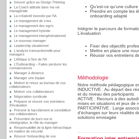
Innover grâce au Design Thinking
Qu’est-ce qu’une culture 
La Coach attitude dans ma vie
managériale
Prendre en compte les él
onboarding adapté
La créativité boostée par l’IA
Le management de crise
Le management des ego's
Intégrer le parcours de formati
Le management hybride
L’évaluation
Le management intergénérationnel
Le nouveau manager
Fixer des objectifs profe
Leadership situationnel
Mettre en place une nou
L'analyse transactionnelle pour
managers
Réussir vos entretiens d
L’éthique à l’ère de l’IA
L’Outboarding – Faites perdurer les
connaissances
Manager à distance
Méthodologie
Manager une équipe
Motiver le retour au bureau de vos
Notre méthode pédagogique est i
collaborateurs
INDUCTIVE : Au départ des réal
Motiver vos collaborateurs
et du niveau des participants.
Négociation syndicale
ACTIVE : Recours à des autodia
Préparer et réussir vos entretiens
mises en situations et jeux de r
d'évaluation
PARTICIPATIVE : Large associa
Prévenir le harcèlement et sensibiliser
d’échanges sur leurs réalités d
ses collaborateurs
solutions envisagée
Prévention de burn-out et
réintégration, le rôle du manager
Responsabilité de la ligne hiérarchique
en matière de sécurité
Réussir l'onboarding de vos
Formation inter entrepri