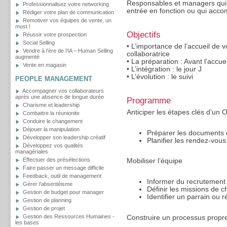
Responsables et managers qui
Professionnalisez votre networking
entrée en fonction ou qui accom
Rédiger votre plan de communication
Remotiver vos équipes de vente, un
must !
Objectifs
Réussir votre prospection
Social Selling
•
L’importance de l’accueil de v
Vendre à l’ère de l’IA – Human Selling
collaboratrice
augmenté
•
La préparation : Avant l’accuei
Vente en magasin
•
L’intégration : le jour J
•
L’évolution : le suivi
PEOPLE MANAGEMENT
Accompagner vos collaborateurs
après une absence de longue durée
Programme
Charisme et leadership
Anticiper les étapes clés d’un 
Combattre la réunionite
Conduire le changement
Déjouer la manipulation
Préparer les documents e
Développer son leadership créatif
Planifier les rendez-vous
Développez vos qualités
managériales
Effectuer des présélections
Mobiliser l’équipe
Faire passer un message difficile
Feedback, outil de management
Informer du recrutement 
Gérer l'absentéisme
Définir les missions de
Gestion de budget pour manager
Identifier un parrain ou 
Gestion de planning
Gestion de projet
Gestion des Ressources Humaines -
Construire un processus propre 
les bases