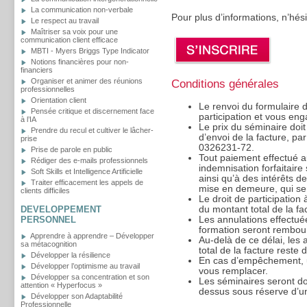
La communication non-verbale
Pour plus d’informations, n’hé
Le respect au travail
Maîtriser sa voix pour une
communication client efficace
MBTI - Myers Briggs Type Indicator
Notions financières pour non-
financiers
Organiser et animer des réunions
Conditions générales
professionnelles
Orientation client
Le renvoi du formulaire d’
Pensée critique et discernement face
participation et vous eng
à l’IA
Le prix du séminaire doit
Prendre du recul et cultiver le lâcher-
d’envoi de la facture, p
prise
0326231-72.
Prise de parole en public
Tout paiement effectué a
Rédiger des e-mails professionnels
indemnisation forfaitaire
Soft Skills et Intelligence Artificielle
ainsi qu’à des intérêts d
Traiter efficacement les appels de
mise en demeure, qui sero
clients difficiles
Le droit de participation
DEVELOPPEMENT
du montant total de la fa
PERSONNEL
Les annulations effectué
formation seront rembou
Apprendre à apprendre – Développer
Au-delà de ce délai, les
sa métacognition
total de la facture reste 
Développer la résilience
En cas d’empêchement, u
Développer l’optimisme au travail
vous remplacer.
Développer sa concentration et son
Les séminaires seront d
attention « Hyperfocus »
dessus sous réserve d’un
Développer son Adaptabilité
Professionnelle