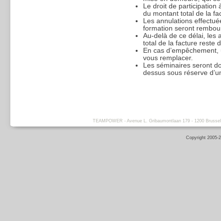
Le droit de participation
du montant total de la fa
Les annulations effectué
formation seront rembou
Au-delà de ce délai, les
total de la facture reste 
En cas d’empêchement, u
vous remplacer.
Les séminaires seront d
dessus sous réserve d’un
TEAMPOWER - Avenue L. Gribaumontlaan 179 - 1200 Brussels -
Copyright 2005