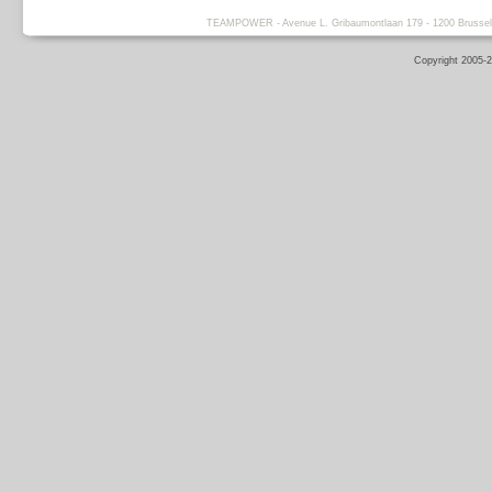
TEAMPOWER - Avenue L. Gribaumontlaan 179 - 1200 Brussels -
Copyright 2005