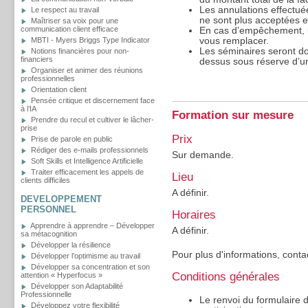
Les annulations effectué
Le respect au travail
ne sont plus acceptées et
Maîtriser sa voix pour une
communication client efficace
En cas d’empêchement, u
vous remplacer.
MBTI - Myers Briggs Type Indicator
Les séminaires seront d
Notions financières pour non-
financiers
dessus sous réserve d’un
Organiser et animer des réunions
professionnelles
Orientation client
Pensée critique et discernement face
à l’IA
Formation sur mesure
Prendre du recul et cultiver le lâcher-
prise
Prix
Prise de parole en public
Rédiger des e-mails professionnels
Sur demande.
Soft Skills et Intelligence Artificielle
Traiter efficacement les appels de
Lieu
clients difficiles
A définir.
DEVELOPPEMENT
PERSONNEL
Horaires
Apprendre à apprendre – Développer
A définir.
sa métacognition
Développer la résilience
Pour plus d'informations, conta
Développer l’optimisme au travail
Développer sa concentration et son
Conditions générales
attention « Hyperfocus »
Développer son Adaptabilité
Professionnelle
Le renvoi du formulaire d’
Développez votre flexibilité