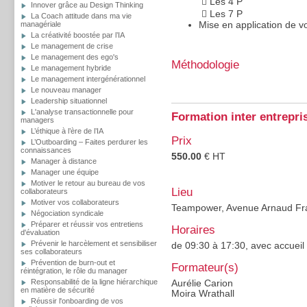

Les 4 P
Innover grâce au Design Thinking

Les 7 P
La Coach attitude dans ma vie
Mise en application de v
managériale
La créativité boostée par l’IA
Le management de crise
Le management des ego's
Méthodologie
Le management hybride
Le management intergénérationnel
Le nouveau manager
Leadership situationnel
L'analyse transactionnelle pour
Formation inter entrepri
managers
L’éthique à l’ère de l’IA
Prix
L’Outboarding – Faites perdurer les
connaissances
550.00
€ HT
Manager à distance
Manager une équipe
Motiver le retour au bureau de vos
Lieu
collaborateurs
Motiver vos collaborateurs
Teampower, Avenue Arnaud Frai
Négociation syndicale
Préparer et réussir vos entretiens
Horaires
d'évaluation
Prévenir le harcèlement et sensibiliser
de 09:30 à 17:30, avec accueil
ses collaborateurs
Prévention de burn-out et
Formateur(s)
réintégration, le rôle du manager
Responsabilité de la ligne hiérarchique
Aurélie Carion
en matière de sécurité
Moira Wrathall
Réussir l'onboarding de vos