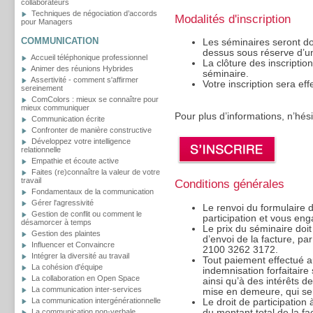
collaborateurs
Techniques de négociation d’accords
Modalités d'inscription
pour Managers
COMMUNICATION
Les séminaires seront d
dessus sous réserve d’un
Accueil téléphonique professionnel
La clôture des inscriptio
Animer des réunions Hybrides
séminaire.
Assertivité - comment s'affirmer
Votre inscription sera ef
sereinement
ComColors : mieux se connaître pour
mieux communiquer
Pour plus d’informations, n’hé
Communication écrite
Confronter de manière constructive
Développez votre intelligence
relationnelle
Empathie et écoute active
Faites (re)connaître la valeur de votre
travail
Conditions générales
Fondamentaux de la communication
Gérer l'agressivité
Le renvoi du formulaire d’
Gestion de conflit ou comment le
participation et vous eng
désamorcer à temps
Le prix du séminaire doit
Gestion des plaintes
d’envoi de la facture, p
Influencer et Convaincre
2100 3262 3172.
Intégrer la diversité au travail
Tout paiement effectué a
La cohésion d'équipe
indemnisation forfaitaire
La collaboration en Open Space
ainsi qu’à des intérêts d
La communication inter-services
mise en demeure, qui sero
La communication intergénérationnelle
Le droit de participation
du montant total de la fa
La communication non-verbale