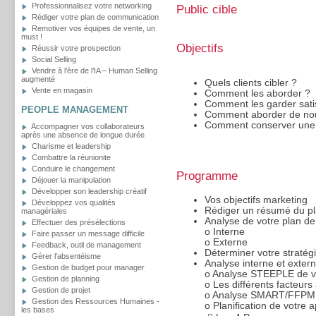
Professionnalisez votre networking
Public cible
Rédiger votre plan de communication
Remotiver vos équipes de vente, un
must !
Objectifs
Réussir votre prospection
Social Selling
Vendre à l’ère de l’IA – Human Selling
augmenté
Quels clients cibler ?
Vente en magasin
Comment les aborder ?
Comment les garder satis
PEOPLE MANAGEMENT
Comment aborder de nou
Comment conserver une 
Accompagner vos collaborateurs
après une absence de longue durée
Charisme et leadership
Combattre la réunionite
Conduire le changement
Programme
Déjouer la manipulation
Développer son leadership créatif
Vos objectifs marketing
Développez vos qualités
Rédiger un résumé du p
managériales
Analyse de votre plan d
Effectuer des présélections
o
Interne
Faire passer un message difficile
o
Externe
Feedback, outil de management
Déterminer votre stratég
Gérer l'absentéisme
Analyse interne et exter
Gestion de budget pour manager
o
Analyse STEEPLE de vo
Gestion de planning
o
Les différents facteurs
Gestion de projet
o
Analyse SMART/FFPM
Gestion des Ressources Humaines -
o
Planification de votre
les bases