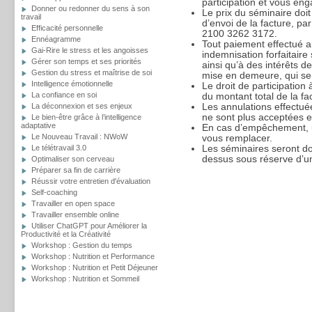
participation et vous eng
Donner ou redonner du sens à son
Le prix du séminaire doit
travail
d’envoi de la facture, p
Efficacité personnelle
2100 3262 3172.
Ennéagramme
Tout paiement effectué a
Gai-Rire le stress et les angoisses
indemnisation forfaitaire
Gérer son temps et ses priorités
ainsi qu’à des intérêts d
Gestion du stress et maîtrise de soi
mise en demeure, qui sero
Intelligence émotionnelle
Le droit de participation
La confiance en soi
du montant total de la fa
Les annulations effectué
La déconnexion et ses enjeux
ne sont plus acceptées et
Le bien-être grâce à l’intelligence
adaptative
En cas d’empêchement, u
Le Nouveau Travail : NWoW
vous remplacer.
Les séminaires seront d
Le télétravail 3.0
dessus sous réserve d’un
Optimaliser son cerveau
Préparer sa fin de carrière
Réussir votre entretien d'évaluation
Self-coaching
Travailler en open space
Travailler ensemble online
Utiliser ChatGPT pour Améliorer la
Productivité et la Créativité
Workshop : Gestion du temps
Workshop : Nutrition et Performance
Workshop : Nutrition et Petit Déjeuner
Workshop : Nutrition et Sommeil