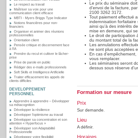
Le prix du séminaire doit
Le respect au travail
d’envoi de la facture, p
Maîtriser sa voix pour une
2100 3262 3172.
communication client efficace
Tout paiement effectué a
MBTI - Myers Briggs Type Indicator
indemnisation forfaitaire
Notions financières pour non-
ainsi qu’à des intérêts d
financiers
mise en demeure, qui sero
Organiser et animer des réunions
Le droit de participation
professionnelles
du montant total de la fa
Orientation client
Les annulations effectué
Pensée critique et discernement face
à l’IA
ne sont plus acceptées et
En cas d’empêchement, u
Prendre du recul et cultiver le lâcher-
prise
vous remplacer.
Prise de parole en public
Les séminaires seront d
Rédiger des e-mails professionnels
dessus sous réserve d’un
Soft Skills et Intelligence Artificielle
Traiter efficacement les appels de
clients difficiles
DEVELOPPEMENT
Formation sur mesure
PERSONNEL
Apprendre à apprendre – Développer
Prix
sa métacognition
Sur demande.
Développer la résilience
Développer l’optimisme au travail
Lieu
Développer sa concentration et son
attention « Hyperfocus »
A définir.
Développer son Adaptabilité
Professionnelle
Horaires
Développez votre flexibilité