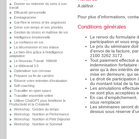
Donner ou redonner du sens à son
A définir.
travail
Efficacité personnelle
Pour plus d'informations, conta
Ennéagramme
Gai-Rire le stress et les angoisses
Conditions générales
Gérer son temps et ses priorités
Gestion du stress et maîtrise de soi
Le renvoi du formulaire d’
Intelligence émotionnelle
participation et vous eng
La confiance en soi
Le prix du séminaire doit
La déconnexion et ses enjeux
d’envoi de la facture, p
Le bien-être grâce à l’intelligence
2100 3262 3172.
adaptative
Tout paiement effectué a
Le Nouveau Travail : NWoW
indemnisation forfaitaire
Le télétravail 3.0
ainsi qu’à des intérêts d
Optimaliser son cerveau
mise en demeure, qui sero
Préparer sa fin de carrière
Le droit de participation
Réussir votre entretien d'évaluation
du montant total de la fa
Self-coaching
Les annulations effectué
Travailler en open space
ne sont plus acceptées et
Travailler ensemble online
En cas d’empêchement, u
Utiliser ChatGPT pour Améliorer la
vous remplacer.
Productivité et la Créativité
Les séminaires seront d
Workshop : Gestion du temps
dessus sous réserve d’un
Workshop : Nutrition et Performance
Workshop : Nutrition et Petit Déjeuner
Workshop : Nutrition et Sommeil