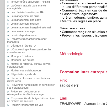
Innover grâce au Design Thinking
• Comment être tolérant avec 
La Coach attitude dans ma vie
o Les différentes personnalit
managériale
• Comment réagir en cas de d
La créativité boostée par l’IA
• L’assertivité/ agressivité
Le management de crise
o Bruit, odeurs, lumière, agita
Le management des ego's
• Mettre les règles en place
Le management hybride
Le management intergénérationnel
Gérer son stress
Le nouveau manager
• Comment réagir en situation 
Leadership situationnel
• Prévenir les risques d’isoleme
L'analyse transactionnelle pour
managers
L’éthique à l’ère de l’IA
L’Outboarding – Faites perdurer les
connaissances
Méthodologie
Manager à distance
Manager une équipe
Motiver le retour au bureau de vos
collaborateurs
Motiver vos collaborateurs
Formation inter entrepri
Négociation syndicale
Préparer et réussir vos entretiens
Prix
d'évaluation
Prévenir le harcèlement et sensibiliser
550.00
€ HT
ses collaborateurs
Prévention de burn-out et
réintégration, le rôle du manager
Lieu
Responsabilité de la ligne hiérarchique
en matière de sécurité
TEAMPOWER - Avenue Louis Gr
Réussir l'onboarding de vos