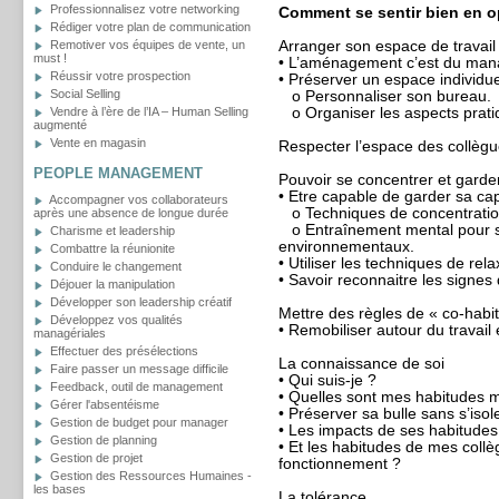
Professionnalisez votre networking
Comment se sentir bien en op
Rédiger votre plan de communication
Remotiver vos équipes de vente, un
Arranger son espace de travail
must !
• L’aménagement c’est du man
Réussir votre prospection
• Préserver un espace individuel
Social Selling
o Personnaliser son bureau.
Vendre à l’ère de l’IA – Human Selling
o Organiser les aspects prat
augmenté
Vente en magasin
Respecter l’espace des collèg
PEOPLE MANAGEMENT
Pouvoir se concentrer et garder
• Etre capable de garder sa cap
Accompagner vos collaborateurs
o Techniques de concentratio
après une absence de longue durée
o Entraînement mental pour s’i
Charisme et leadership
environnementaux.
Combattre la réunionite
• Utiliser les techniques de rela
Conduire le changement
• Savoir reconnaitre les signes 
Déjouer la manipulation
Développer son leadership créatif
Mettre des règles de « co-habit
Développez vos qualités
• Remobiliser autour du travail 
managériales
Effectuer des présélections
La connaissance de soi
Faire passer un message difficile
• Qui suis-je ?
Feedback, outil de management
• Quelles sont mes habitudes 
Gérer l'absentéisme
• Préserver sa bulle sans s’isol
Gestion de budget pour manager
• Les impacts de ses habitudes
Gestion de planning
• Et les habitudes de mes coll
Gestion de projet
fonctionnement ?
Gestion des Ressources Humaines -
les bases
La tolérance