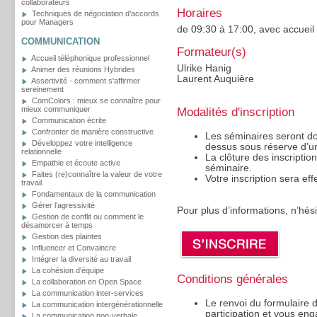
collaborateurs
Horaires
Techniques de négociation d’accords
pour Managers
de 09:30 à 17:00, avec accueil
COMMUNICATION
Formateur(s)
Accueil téléphonique professionnel
Ulrike Hanig
Animer des réunions Hybrides
Laurent Auquière
Assertivité - comment s'affirmer
sereinement
ComColors : mieux se connaître pour
mieux communiquer
Modalités d'inscription
Communication écrite
Confronter de manière constructive
Les séminaires seront d
Développez votre intelligence
dessus sous réserve d’un
relationnelle
La clôture des inscriptio
Empathie et écoute active
séminaire.
Faites (re)connaître la valeur de votre
Votre inscription sera ef
travail
Fondamentaux de la communication
Gérer l'agressivité
Pour plus d’informations, n’hé
Gestion de conflit ou comment le
désamorcer à temps
Gestion des plaintes
Influencer et Convaincre
Intégrer la diversité au travail
La cohésion d'équipe
Conditions générales
La collaboration en Open Space
La communication inter-services
Le renvoi du formulaire d’
La communication intergénérationnelle
participation et vous eng
La communication non-verbale