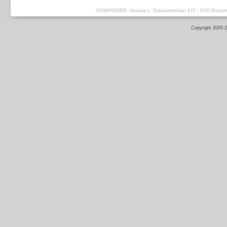
TEAMPOWER - Avenue L. Gribaumontlaan 179 - 1200 Brussels -
Copyright 2005